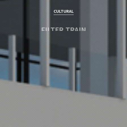
CULTURAL
FILTER TRAIN
남효림 / NAM HYORIM